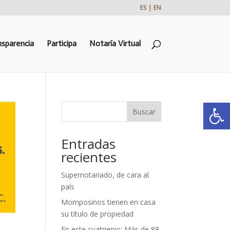
ES | EN
nsparencia
Participa
Notaría Virtual
Abrir
Buscar
Entradas
recientes
Supernotariado, de cara al
país
Momposinos tienen en casa
su título de propiedad
En este cuatrienio: Más de 88