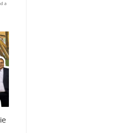
ad a
ie