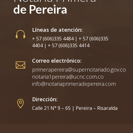
de Pereira
Líneas de atención:

+ 57 (606)335 4484 | + 57 (606)335
4404 | + 57 (606)335 4414
Correo electrónico:

primerapereira@supernotariado.gov.co
notaria1pereira@ucnc.com.co
info@notariaprimeradepereira.com
Dirección:

Calle 21 N° 9 – 65 | Pereira – Risaralda